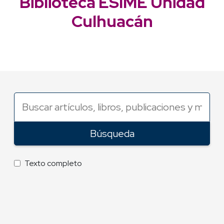
Biblioteca ESIME Unidad
Culhuacán
Buscar
artículos,
libros,
Búsqueda
publicaciones
y
más
Texto completo